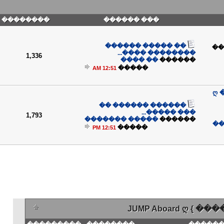
��������
��� ������
�� ����� ������
��
�������� ����...
1,336
�� ����
������
�����
12:51 AM
ღ 
������ ������ ��
��� �����...
1,793
����� �������
������
��
�����
12:51 PM
JUMP Aboard ღ {