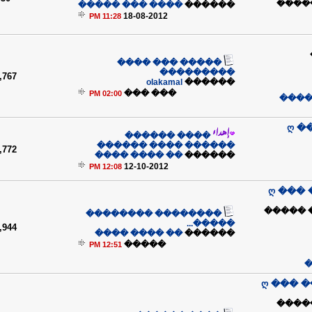
����
���� ��� �����
������
18-08-2012
11:28 PM
����� ��� ����
���������
,767
olakamal
������
��� ���
02:00 PM
��� 
ღ �
���� ������
������ ���� ������
,772
�� ���� ����
������
12-10-2012
12:08 PM
ღ ���
�� �� 
�������� ��������
�����...
,944
�� ���� ����
������
�����
12:51 PM
�
ღ ��� 
��� 