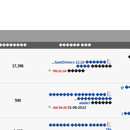
��������
��� ������
������ SamDrivers 12.10...
17,396
����
������
�����
01:04 PM
ღ �
��� ������ �������
����������...
590
alabici
������
31-08-2012
09:28 AM
��
����� ����� ������
+18