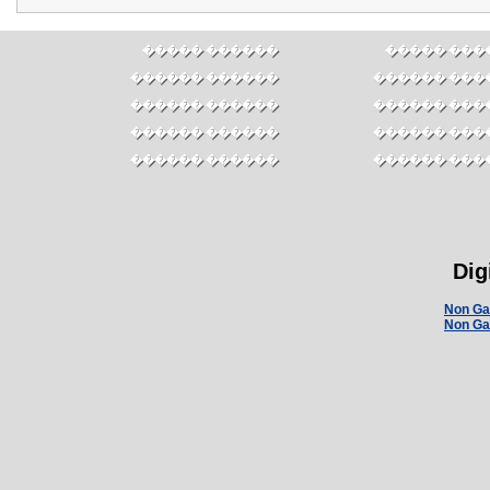
������ �����
������ ��
������ ������
������ ���
������ ������
������ ���
������ ������
������ ���
������ ������
������ ���
Dig
Non Ga
Non Ga