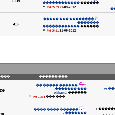
1,419
������������
������
21-09-2012
05:03 PM
�
�������� ��� �����
�������
416
������������
������
21-09-2012
05:21 PM
����
��� ������
������ ����� ��
ღ �
��� �������...
259
olakamal
������
��� ���
01:54 PM
(������ 1
������ ���� ����
������� -...
30