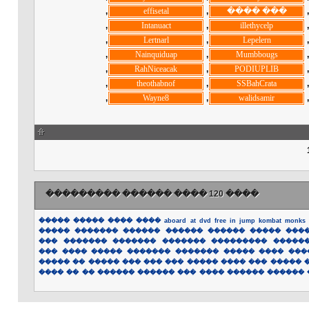
, ‏
, ‏
, ‏
, ‏
, ‏
, ‏
, ‏
, ‏
, ‏
, ‏
, ‏
, ‏
, ‏
, ‏
, ‏
, ‏
, ‏
, ‏
, ‏
, ‏
, ‏
���� 120 ���� ������ ���������
�����
�����
����
����
aboard
at
dvd
free
in
jump
kombat
monks
�����
�������
������
������
������
�����
���
���
�������
�������
�������
���������
�����
���
����
�����
�������
�������
�����
����
���
�����
��
�����
���
���
���
�����
����
���
�����
����
��
��
������
������
���
����
������
������