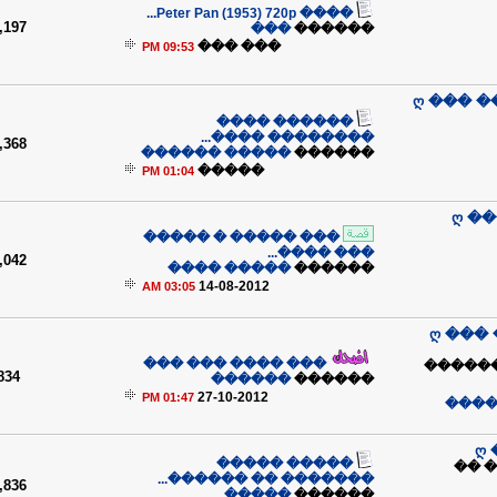
���� Peter Pan (1953) 720p...
,197
���
������
��� ���
09:53 PM
ღ ��� 
������ ����
�������� ����...
,368
����� ������
������
�����
01:04 PM
ღ �
��� ����� � �����
��� ����...
,042
����� ����
������
14-08-2012
03:05 AM
ღ ���
��� ���� ��� ���
���� �
834
������
������
27-10-2012
01:47 PM
��� 
ღ
����� �����
���
������� �� ������...
,836
�����
������