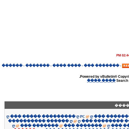
02:44 P
������
-
�������
-
���� ����
-
������� ���
-
Powered by vBulletin® Copyrig
���� ����
Search 
����
ღ ��� ����� ��������� ღ PC
@
ღ ��� �����
���������� ������ ღ
@
ღ ��� �������� 
ღ
@
��� �������
@
��� �������
@
ღ ��� 