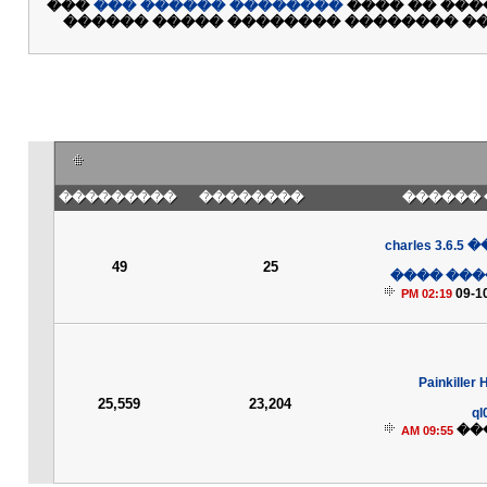
���
�������� ������ ���
. ��� ������
���� ��������� �� ������� ��� ���
���������
��������
��� ���
������ charles 3.6.5
49
25
���� ���
09-1
02:19 PM
���� Painkiller 
25,559
23,204
ql
��
09:55 AM