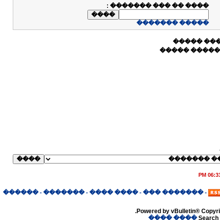
:
���� �� ��� �������
����� �������
����� ��
����� ���� 
06:31 P
������
-
�������
-
���� ����
-
������� ���
-
Powered by vBulletin® Copyrig
���� ����
Search 