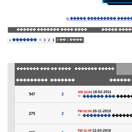
ღ ����� ��������� �����
���� ���� ������� ������
������� ��
»
�������
>
3
2
1
���� 1 �� 9
���� �� ��� �������
����� �������
���������
�������
��� ��
18-02-2011
10:04 AM
547
2
��� ������
����
20-11-2010
02:58 PM
275
2
��������
�����
12-03-2010
11:39 PM