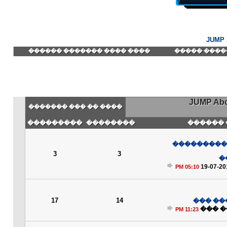
JUMP
���� ���� ������� ������
������� ��
: JUMP 
���� �� ��� �������
���������
��������
��� ���
����� ���
3
3
�
19-07-20
05:10 PM
17
14
����� 
��� �
11:23 PM