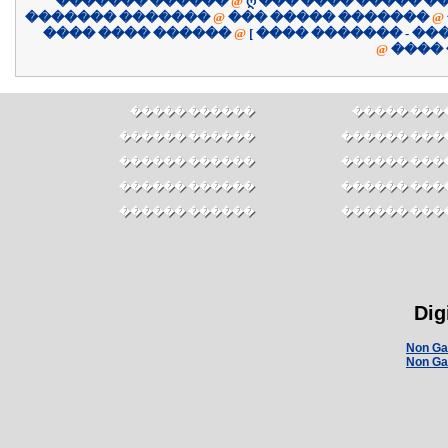
������� ������
@
ღ ��� ���� ����� �
������� �������
@
��� ����� �������
@
������ ���� ����
@
@
����
������ �����
������ ��
������ ������
������ ���
������ ������
������ ���
������ ������
������ ���
������ ������
������ ���
Dig
Non Ga
Non Ga