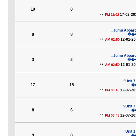
10
8
17-02-20
11:02 PM
Jump Aboard 2
9
8
��
12-01-2
02:50 AM
Jump Aboard 2
3
2
��
12-01-2
02:50 AM
Unit 
17
15
�
12-07-20
03:45 PM
Unit 
8
6
�
12-07-20
03:45 PM
Unit 1
9
8
�