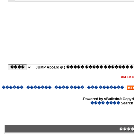
11:14 A
������
-
�������
-
���� ����
-
������� ���
-
Powered by vBulletin® Copyrig
���� ����
Search 
����