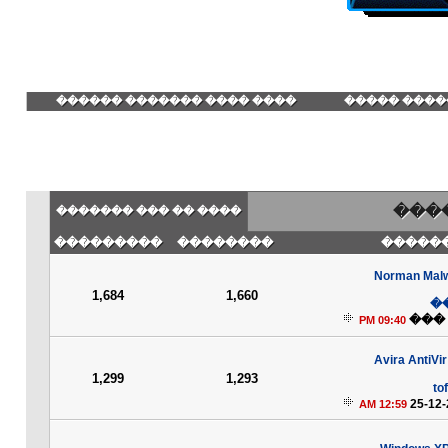
���� ���� ������� ������
������� ��
: �
���� �� ��� �������
���������
��������
��� ��
������ Norman Ma
1,684
1,660
�
���
09:40 PM
������ Avira AntiVir
1,299
1,293
to
25-12-
12:59 AM