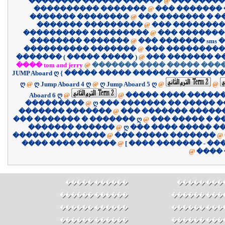
�������� ������ ������
@
��� �����
���������� �������
@
��� �������
������� ��������
@
��� ������� � 
������� ���������
@
��� ��������
���������� ���������
@
��� �������
�������� �������
@
��� ������� sms �
���������� �������
@
��� ����������
������� ( ����� ����� )
@
��� ������� �
���� tom and jerry
@
������� ���� ����� ����
JUMP Aboard ღ { ����� ����� ������� �������
ღ
@
ღ Jump Aboard 4 ღ
@
ღ Jump Aboard 5 ღ
@
@
Aboard 6 ღ
@
@
����� ���� �����
���������
@
ღ ��� ������� �� ����� �
������� �������
@
��� ������� �����
��� ������� � ������� ღ
@
��� ����� � �
������� ������
@
ღ ��� ���� ����� �
������� �������
@
��� ����� �������
@
������ ���� ����
@
@
����
������ �����
������ ��
������ ������
������ ���
������ ������
������ ���
������ ������
������ ���