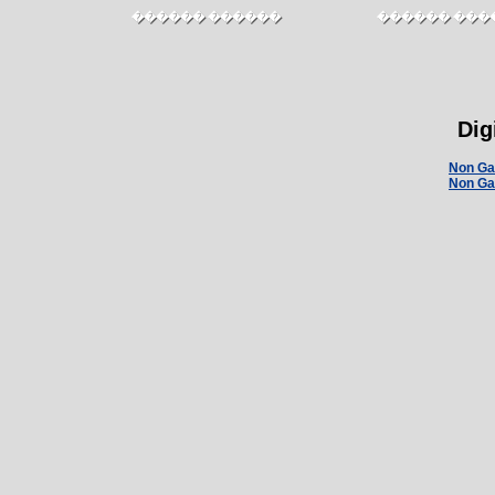
������ ������
������ ���
Dig
Non Ga
Non Ga