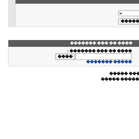
���� �� ��� �������
:
���� �� ��� �������
����� �������
����� ��
����� ���� 