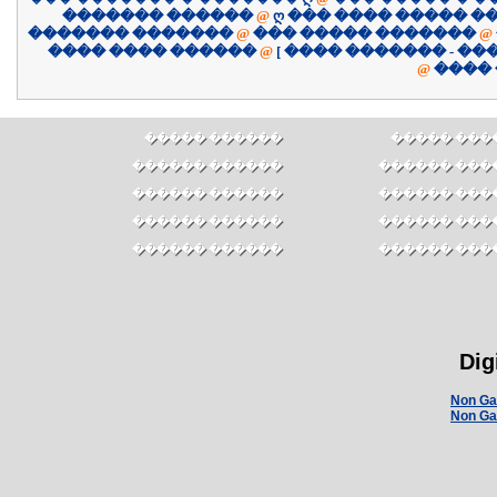
������� ������
@
ღ ��� ���� ����� �
������� �������
@
��� ����� �������
@
������ ���� ����
@
@
����
������ �����
������ ��
������ ������
������ ���
������ ������
������ ���
������ ������
������ ���
������ ������
������ ���
Dig
Non Ga
Non Ga