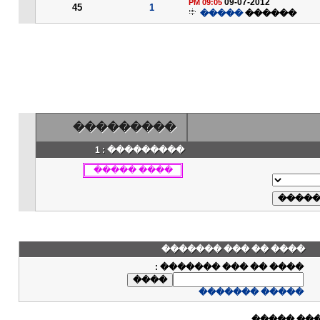
09-07-2012
09:05 PM
45
1
�����
������
���������
��������� : 1
���� �� ��� �������
:
���� �� ��� �������
����� �������
����� ��