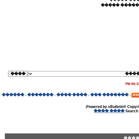
����� ���� 
06:31 P
������
-
�������
-
���� ����
-
������� ���
-
Powered by vBulletin® Copyrig
���� ����
Search 
����