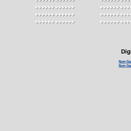
������ ������
������ ���
������ ������
������ ���
������ ������
������ ���
������ ������
������ ���
Dig
Non Ga
Non Ga