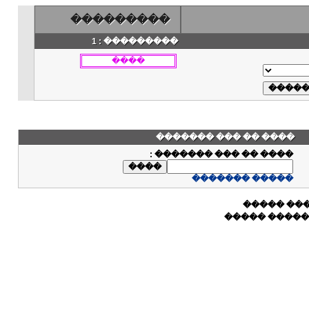
���������
��������� : 1
���� �� ��� �������
:
���� �� ��� �������
����� �������
����� ��
����� ���� 