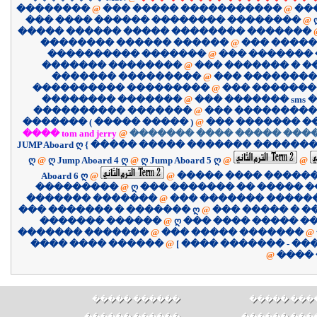
��������
@
��� ����� �����������
@
��
��� ���� ������ �������� ��������
@
����� ������ ����� �������� �������
�������� ������ ������
@
��� �����
���������� �������
@
��� �������
������� ��������
@
��� ������� � 
������� ���������
@
��� ��������
���������� ���������
@
��� �������
�������� �������
@
��� ������� sms �
���������� �������
@
��� ����������
������� ( ����� ����� )
@
��� ������� �
���� tom and jerry
@
������� ���� ����� ����
JUMP Aboard ღ { ����� ����� ������� �������
ღ
@
ღ Jump Aboard 4 ღ
@
ღ Jump Aboard 5 ღ
@
@
Aboard 6 ღ
@
@
����� ���� �����
���������
@
ღ ��� ������� �� ����� �
������� �������
@
��� ������� �����
��� ������� � ������� ღ
@
��� ����� � �
������� ������
@
ღ ��� ���� ����� �
������� �������
@
��� ����� �������
@
������ ���� ����
@
@
����
������ �����
������ ��