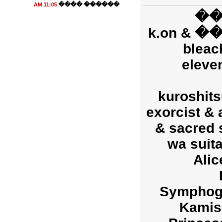
������ ����
11:05 AM
��
���� ����� ���� ��� k.on &
bleac
eleve
& kuroshi
exorcist & 
& sacred 
wa suit
Alic
Symphoge
Kamis