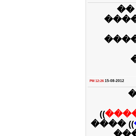
��
���
���
15-08-2012
12:26 PM
�
))
���
)) ����
��