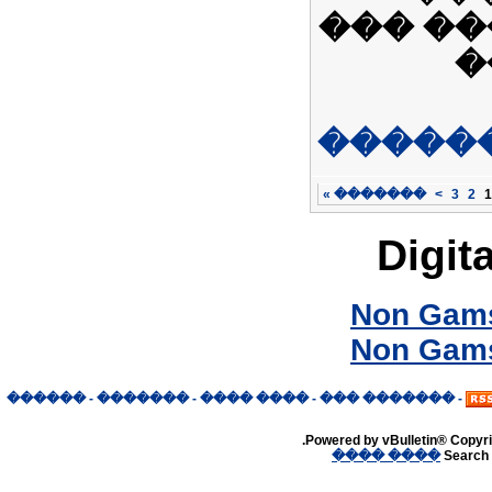
��� ��
�
�����
»
�������
>
3
2
1
Digita
Non Gams
Non Gams
������
-
�������
-
���� ����
-
������� ���
-
Powered by vBulletin® Copyrig
���� ����
Search 