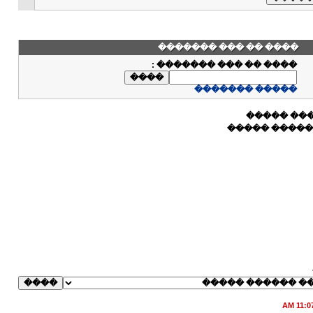
���� �� ��� �������
:
���� �� ��� �������
����� �������
����� ��
����� ���� 
11:07 A