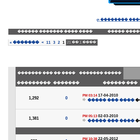
ღ �������� ���
���� ���� ������� ������
������� ��
»
�������
>
11
3
2
1
���� 1 �� 21
���� �� ��� �������
����� �������
���������
�������
��� ������
17-04-2010
03:14 PM
1,292
0
���� ��� �����
�
02-03-2010
05:13 PM
1,381
0
���� ��� �����
�
22-05-2012
10:38 PM