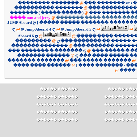
�������� �������
@
��� ������� sms �
���������� �������
@
��� ����������
������� ( ����� ����� )
@
��� ������� �
���� tom and jerry
@
������� ���� ����� ����
JUMP Aboard ღ { ����� ����� ������� �������
ღ
@
ღ Jump Aboard 4 ღ
@
ღ Jump Aboard 5 ღ
@
@
Aboard 6 ღ
@
@
����� ���� �����
���������
@
ღ ��� ������� �� ����� �
������� �������
@
��� ������� �����
��� ������� � ������� ღ
@
��� ����� � �
������� ������
@
ღ ��� ���� ����� �
������� �������
@
��� ����� �������
@
������ ���� ����
@
@
����
������ �����
������ ��
������ ������
������ ���
������ ������
������ ���
������ ������
������ ���
������ ������
������ ���