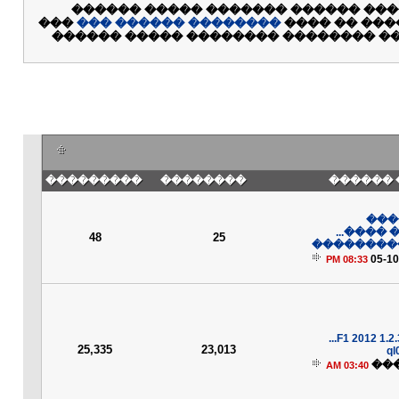
���� ����� �� ������ ������ ���
���
�������� ������ ���
. ��� ������
���� ��������� �� ������� ��� ���
���������
��������
��� ���
���
�������
48
25
��������
05-10
08:33 PM
25,335
23,013
ql
��
03:40 AM