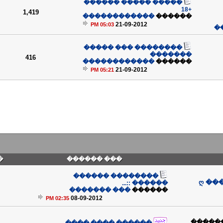
����� ����� ������
+18
1,419
������������
������
21-09-2012
05:03 PM
�
�������� ��� �����
�������
416
������������
������
21-09-2012
05:21 PM
�
��� ������
�������� ������
ღ ��
������ ::...
��� �������
������
08-09-2012
02:35 PM
(����