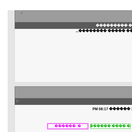
��� ������
���� ����� ��������