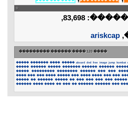
��������: 76,438, ���������: 83,698,
ariskcap
�
���� 120 ���� ������ ���������
�����
�������
����
�����
aboard
dvd
free
image
jump
kombat
�����
������
�����
�������
������
������
����
�����
���������
��������
������
���
���
���
����
���
���
����
�����
���
����
����
���
���
��
�����
��
������
�����
��
���
���
���
���
�����
������
����
����
��
���
��
������
������
���
��