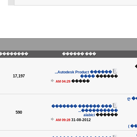
��������
��� ������
������ Autodesk Product...
17,197
����
������
�����
04:29 AM
ღ �
��� ������ �������
����������...
590
alabici
������
31-08-2012
09:28 AM
��