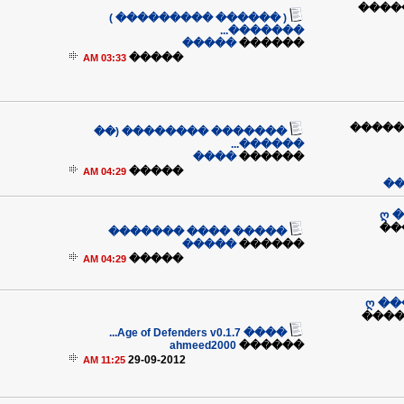
��� 
( ������ ��������� )
�������...
�����
������
�����
03:33 AM
��� �
������� �������� (��
������...
����
������
�����
04:29 AM
��
ღ 
��
����� ���� �������
�����
������
�����
04:29 AM
ღ �
�� �
���� Age of Defenders v0.1.7...
ahmeed2000
������
29-09-2012
11:25 AM