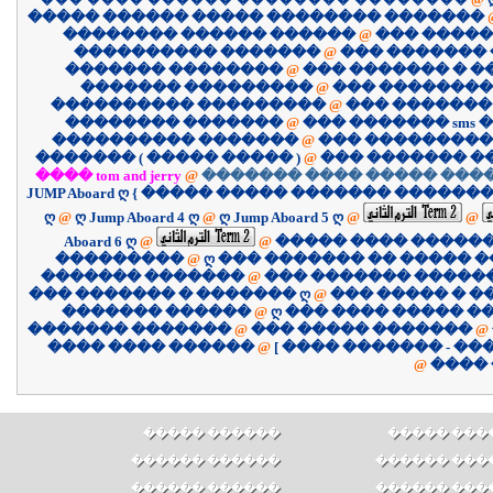
����� ������ ����� �������� �������
�������� ������ ������
@
��� �����
���������� �������
@
��� �������
������� ��������
@
��� ������� � 
������� ���������
@
��� ��������
���������� ���������
@
��� �������
�������� �������
@
��� ������� sms �
���������� �������
@
��� ����������
������� ( ����� ����� )
@
��� ������� �
���� tom and jerry
@
������� ���� ����� ����
JUMP Aboard ღ { ����� ����� ������� �������
ღ
@
ღ Jump Aboard 4 ღ
@
ღ Jump Aboard 5 ღ
@
@
Aboard 6 ღ
@
@
����� ���� �����
���������
@
ღ ��� ������� �� ����� �
������� �������
@
��� ������� �����
��� ������� � ������� ღ
@
��� ����� � �
������� ������
@
ღ ��� ���� ����� �
������� �������
@
��� ����� �������
@
������ ���� ����
@
@
����
������ �����
������ ��
������ ������
������ ���
������ ������
������ ���