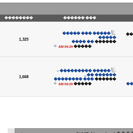
��������
��� ������
����� ��� �����
��
�����
1,325
�� ����
������
�����
04:29 AM
����� ��������� ~
������ ��...
1,668
��� ��������
������
�����
��
04:29 AM