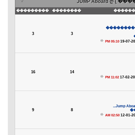
JUMP Aboard ღ {
���������
��������
��� ��
����� ��
3
3
19-07-2
05:10 PM
16
14
17-02-2
11:02 PM
Jump Aboard
9
8
�
12-01-2
02:50 AM