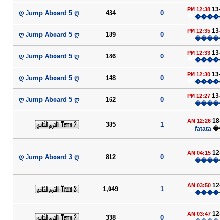
13
12:38 PM
ღ Jump Aboard 5 ღ
434
0
����
13
12:35 PM
ღ Jump Aboard 5 ღ
189
0
����
13
12:33 PM
ღ Jump Aboard 5 ღ
186
0
����
13
12:30 PM
ღ Jump Aboard 5 ღ
148
0
����
13
12:27 PM
ღ Jump Aboard 5 ღ
162
0
����
18
12:26 AM
385
1
fatata
�
12
04:15 AM
ღ Jump Aboard 3 ღ
812
0
����
12
03:50 AM
1,049
1
����
12
03:47 AM
338
0