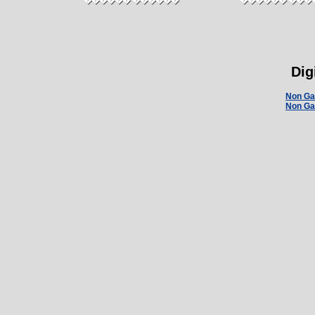
������ ������
������ ���
Dig
Non Ga
Non Ga