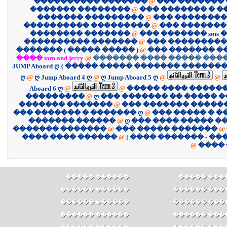
���������� �������
@
��� �������
������� ��������
@
��� ������� � 
������� ���������
@
��� ��������
���������� ���������
@
��� �������
�������� �������
@
��� ������� sms �
���������� �������
@
��� ����������
������� ( ����� ����� )
@
��� ������� �
���� tom and jerry
@
������� ���� ����� ����
JUMP Aboard ღ { ����� ����� ������� �������
ღ
@
ღ Jump Aboard 4 ღ
@
ღ Jump Aboard 5 ღ
@
@
Aboard 6 ღ
@
@
����� ���� �����
���������
@
ღ ��� ������� �� ����� �
������� �������
@
��� ������� �����
��� ������� � ������� ღ
@
��� ����� � �
������� ������
@
ღ ��� ���� ����� �
������� �������
@
��� ����� �������
@
������ ���� ����
@
@
����
������ �����
������ ��
������ ������
������ ���
������ ������
������ ���
������ ������
������ ���