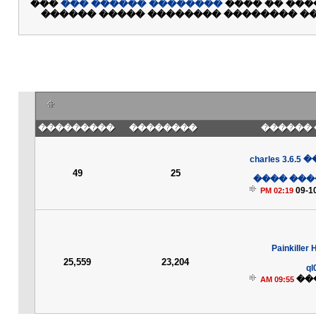
���
�������� ������ ���
. ��� ������
���� ��������� �� ������� ��� ���
���������
��������
��� ���
������ charles 3.6.5
49
25
���� ���
09-1
02:19 PM
���� Painkiller 
25,559
23,204
ql
��
09:55 AM