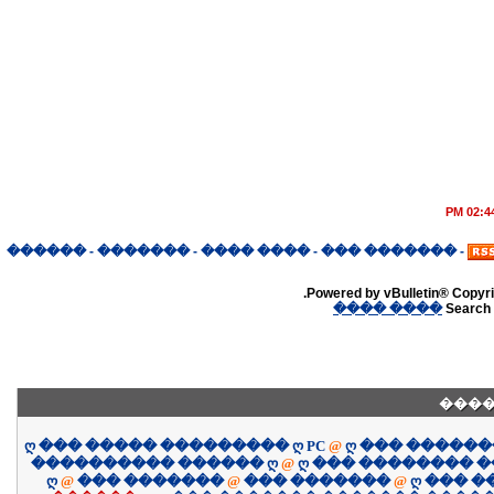
02:44 P
������
-
�������
-
���� ����
-
������� ���
-
Powered by vBulletin® Copyrig
���� ����
Search 
����
ღ ��� ����� ��������� ღ PC
@
ღ ��� �����
���������� ������ ღ
@
ღ ��� �������� 
ღ
@
��� �������
@
��� �������
@
ღ ��� 