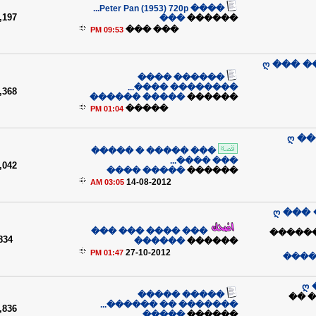
���� Peter Pan (1953) 720p...
,197
���
������
��� ���
09:53 PM
ღ ��� 
������ ����
�������� ����...
,368
����� ������
������
�����
01:04 PM
ღ �
��� ����� � �����
��� ����...
,042
����� ����
������
14-08-2012
03:05 AM
ღ ���
��� ���� ��� ���
���� �
834
������
������
27-10-2012
01:47 PM
��� 
ღ
����� �����
���
������� �� ������...
,836
�����
������