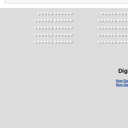
������ �����
������ ��
������ ������
������ ���
������ ������
������ ���
������ ������
������ ���
������ ������
������ ���
Dig
Non Ga
Non Ga