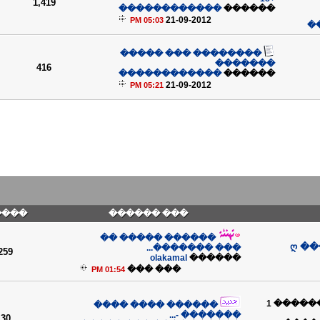
1,419
������������
������
21-09-2012
05:03 PM
�
�������� ��� �����
�������
416
������������
������
21-09-2012
05:21 PM
����
��� ������
������ ����� ��
ღ �
��� �������...
259
olakamal
������
��� ���
01:54 PM
(������ 1
������ ���� ����
������� -...
30