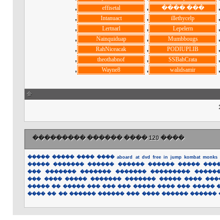
, ‏
, ‏
, ‏
, ‏
, ‏
, ‏
, ‏
, ‏
, ‏
, ‏
, ‏
, ‏
, ‏
, ‏
, ‏
, ‏
, ‏
, ‏
, ‏
, ‏
, ‏
���� 120 ���� ������ ���������
�����
�����
����
����
aboard
at
dvd
free
in
jump
kombat
monks
�����
�������
������
������
������
�����
���
���
�������
�������
�������
���������
�����
���
����
�����
�������
�������
�����
����
���
�����
��
�����
���
���
���
�����
����
���
�����
����
��
��
������
������
���
����
������
������