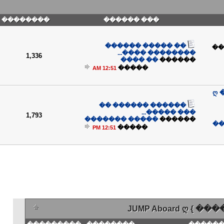
��������
��� ������
�� ����� ������
��
�������� ����...
1,336
�� ����
������
�����
12:51 AM
ღ 
������ ������ ��
��� �����...
1,793
����� �������
������
��
�����
12:51 PM
JUMP Aboard ღ {