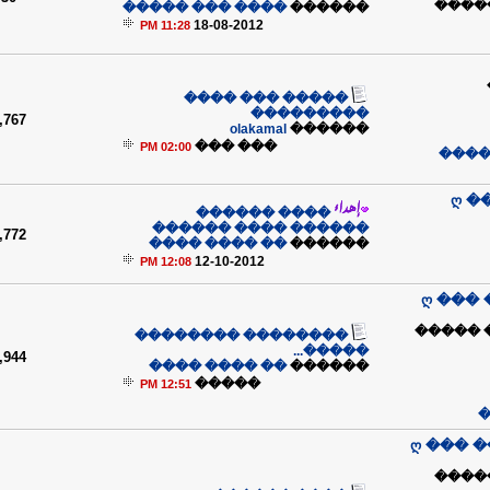
����
���� ��� �����
������
18-08-2012
11:28 PM
����� ��� ����
���������
,767
olakamal
������
��� ���
02:00 PM
��� 
ღ �
���� ������
������ ���� ������
,772
�� ���� ����
������
12-10-2012
12:08 PM
ღ ���
�� �� 
�������� ��������
�����...
,944
�� ���� ����
������
�����
12:51 PM
�
ღ ��� 
��� 