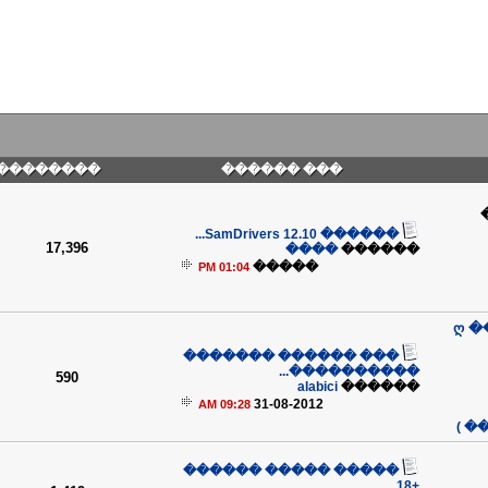
��������
��� ������
������ SamDrivers 12.10...
17,396
����
������
�����
01:04 PM
ღ �
��� ������ �������
����������...
590
alabici
������
31-08-2012
09:28 AM
��
����� ����� ������
+18