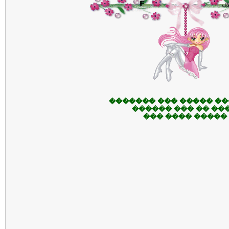
������� ����� ��� �
���� �� ��� ����
����� ���� ���