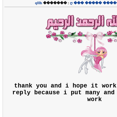
ql0b
������� :
ღ ��� ����� ����
thank you and i hope it work
reply because i put many and
work