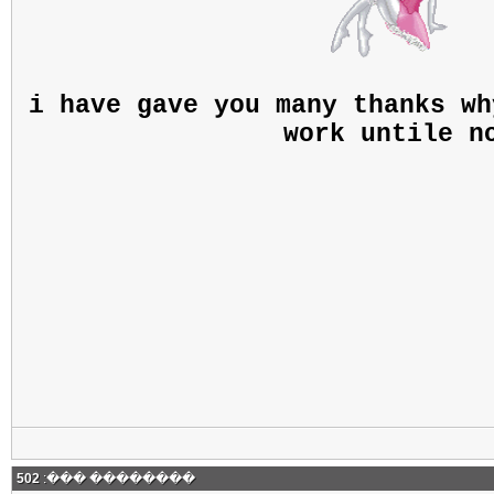
i have gave you many thanks wh
work untile n
502
�������� ���: