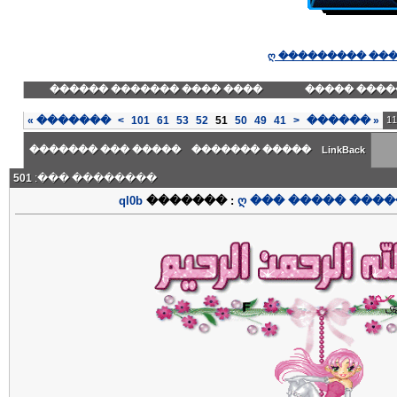
ღ ��������� ��
���� ���� ������� ������
������� ��
»
�������
>
101
61
53
52
51
50
49
41
<
������
«
����� ��� �������
����� �������
LinkBack
501
�������� ���:
ql0b
������� :
ღ ��� ����� ����