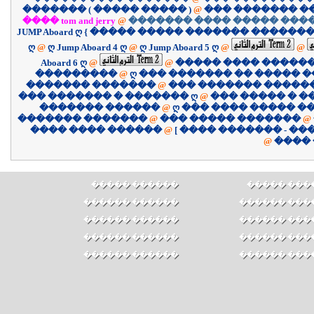
������� ( ����� ����� )
@
��� ������� �
���� tom and jerry
@
������� ���� ����� ����
JUMP Aboard ღ { ����� ����� ������� �������
ღ
@
ღ Jump Aboard 4 ღ
@
ღ Jump Aboard 5 ღ
@
@
Aboard 6 ღ
@
@
����� ���� �����
���������
@
ღ ��� ������� �� ����� �
������� �������
@
��� ������� �����
��� ������� � ������� ღ
@
��� ����� � �
������� ������
@
ღ ��� ���� ����� �
������� �������
@
��� ����� �������
@
������ ���� ����
@
@
����
������ �����
������ ��
������ ������
������ ���
������ ������
������ ���
������ ������
������ ���
������ ������
������ ���