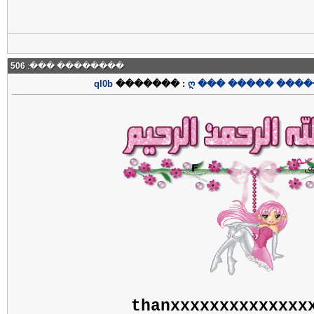
506
�������� ���:
ql0b
������� :
ღ ��� ����� ����
thanxxxxxxxxxxxxxx