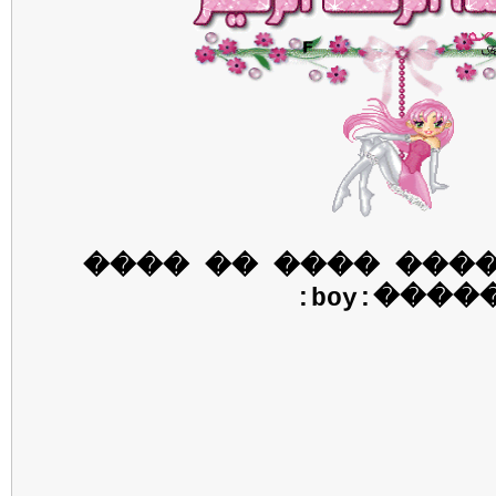
����� �� ���� ��
�����:boy