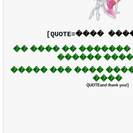
���� ����� �������
�� ����� ��
������� ������ ���
����
[/QUOTEand thank you