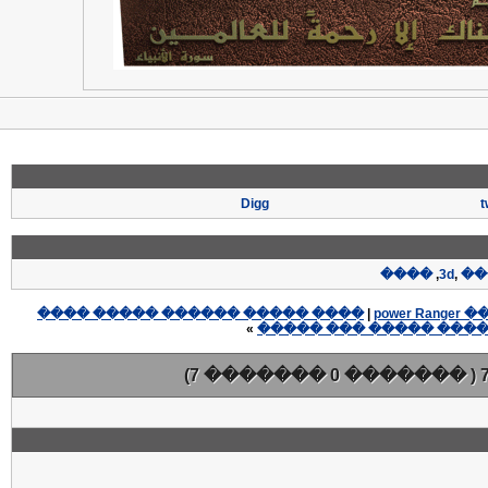
Digg
t
����
,
3d
,
��
���� ����� ������ ����� ����
|
»
���� �� ����� ���� �
( ������� 0 ������� 7)