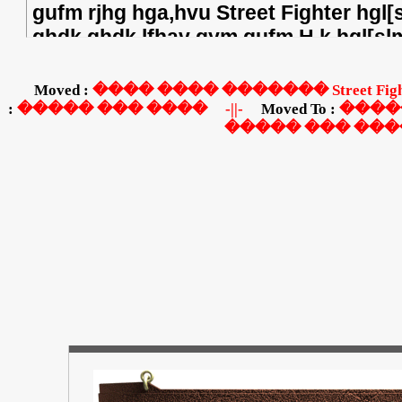
gufm rjhg hga,hvu Street Fighter hgl[
ghdk ghdk lfhav gym gufm H,k hgl[slm
street
Moved :
���� ���� ������� Street Fig
����� ��� ����
-||-
Moved To :
����
���� ��� ����