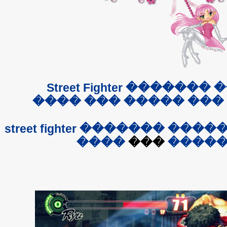
���� ���� ������� Street Fighter
street
fighter
�������
����
����
���
����