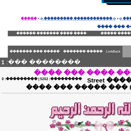
�����
>
ღ ��������� ������������ ღ
>
ღ ��
���� ���� ������� ������
������� ��
����� ��� �������
����� �������
LinkBack
1
�������� ���:
����� ���� ��� 
0
| ���������:
5202
���������:
���� ���� ������� Street