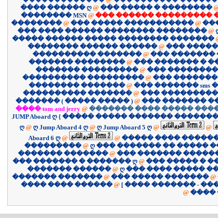
���� ������ ღ
@
��� ����� � ��������
�������� MSN
@
��� ������ ��������� 
��������
@
��� ����� �����������
@
��
��� ���� ������ �������� ��������
@
����� ������ ����� �������� �������
�������� ������ ������
@
��� �����
���������� �������
@
��� �������
������� ��������
@
��� ������� � 
������� ���������
@
��� ��������
���������� ���������
@
��� �������
�������� �������
@
��� ������� sms �
���������� �������
@
��� ����������
������� ( ����� ����� )
@
��� ������� �
���� tom and jerry
@
������� ���� ����� ����
JUMP Aboard ღ { ����� ����� ������� �������
ღ
@
ღ Jump Aboard 4 ღ
@
ღ Jump Aboard 5 ღ
@
@
Aboard 6 ღ
@
@
����� ���� �����
���������
@
ღ ��� ������� �� ����� �
������� �������
@
��� ������� �����
��� ������� � ������� ღ
@
��� ����� � �
������� ������
@
ღ ��� ���� ����� �
������� �������
@
��� ����� �������
@
������ ���� ����
@
@
����