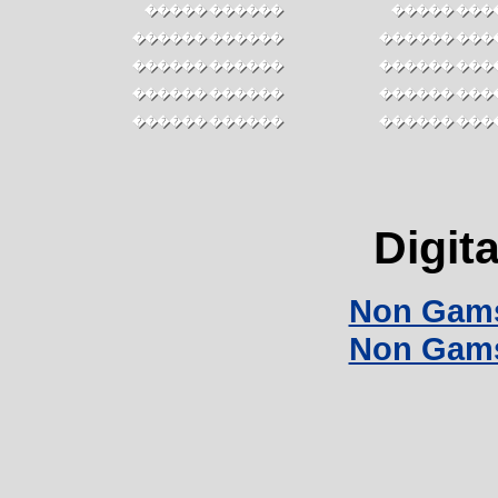
������ �����
������ ��
������ ������
������ ���
������ ������
������ ���
������ ������
������ ���
������ ������
������ ���
Digita
Non Gams
Non Gams