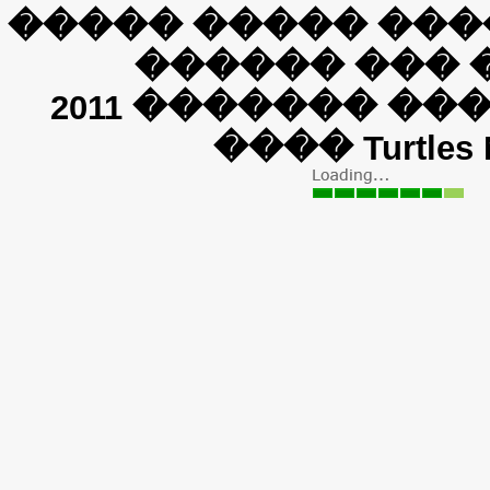
���� ������� ��
����� ��� �