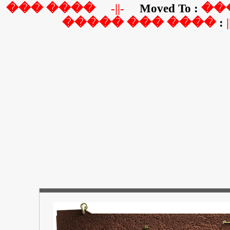
��� ����
-||-
Moved To :
��
���� ��� �����
|