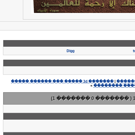
Digg
t
������� 3d ����� ��� ������ �����
|
»
��������� ��
( ������� 0 ������� 1)