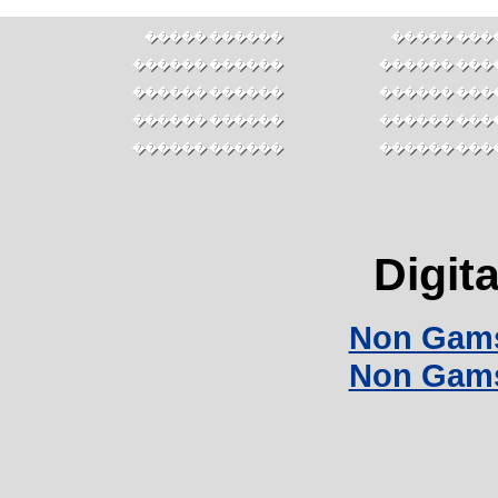
������ �����
������ ��
������ ������
������ ���
������ ������
������ ���
������ ������
������ ���
������ ������
������ ���
Digita
Non Gams
Non Gams