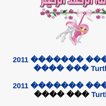
���� ����� ������� 2011
Turtles
2011
�������
��
��� ����
Tur