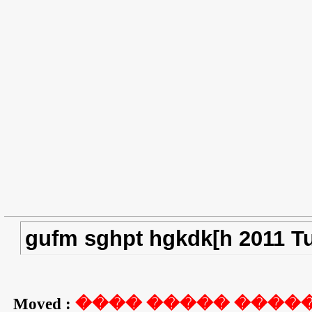
gufm sghpt hgkdk[h 2011 Tur
ghdk ghdk gufm hgkdk[h ni
Moved :
���� ����� ������� 20