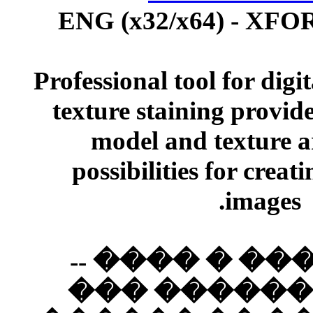
ENG (x32/
Professional 
texture sta
model an
possibilit
�����
����