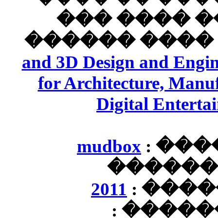
���
������
and 3D Desi
for Archit
Dig
mudb
201