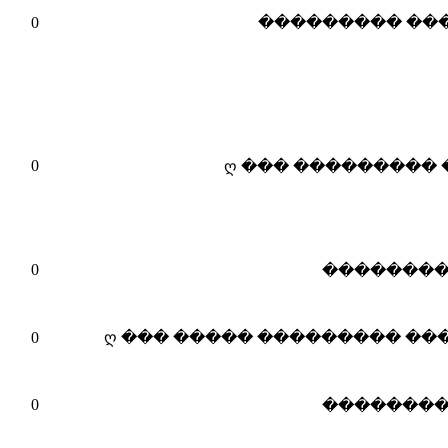
10-05-2010
0
02:17 PM
03-05-2010
0
ღ
01:27 PM
01-05-2010
0
06:16 PM
25-04-2010
0
ღ ��� ����
08:51 PM
08-04-2010
0
11:13 AM