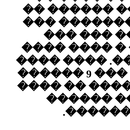
�����
�����
�� 
�����
�����
�� ���� ��� 9 ��
�����
��
�