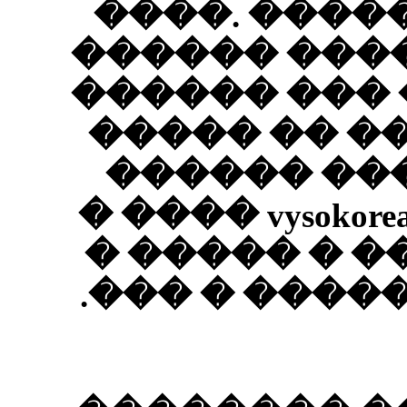
����
�����
�����
����
���
vysokorealistichnye 3D 
����
�����