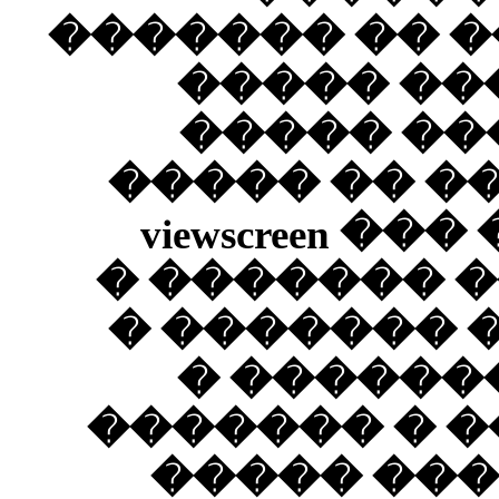
-- ���
��
--
����
-- ���
����
��
�����
���