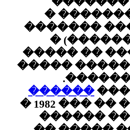
��
(�
����
��
�����
�����
�
����
������� �� ��� 1982 �
�� 
���