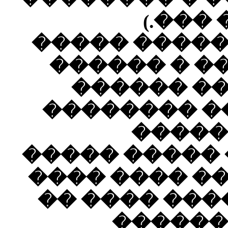
-- ���
����
���
����
-- ���
�����
�����