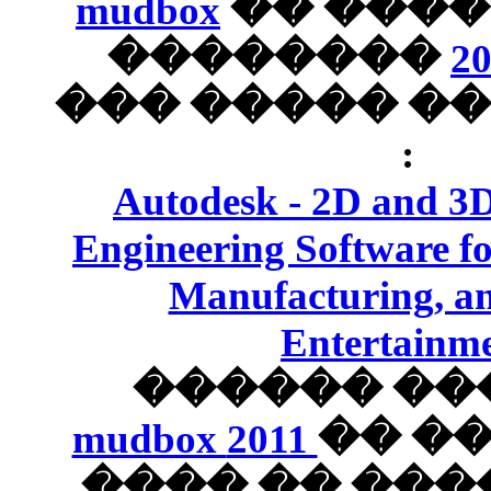
mudbox
�
���
������� 1.0 �
Autodesk
Engineering
Manuf
���
mudbox
20
���� 