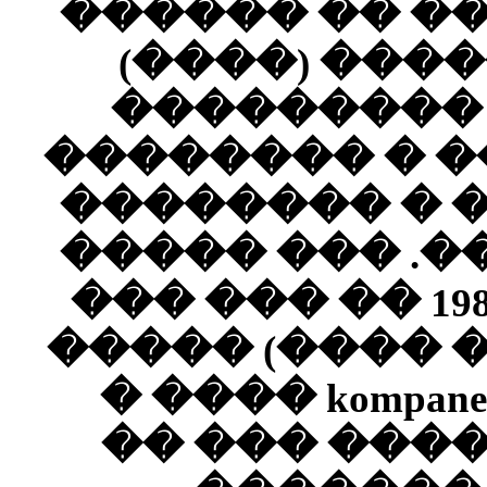
���� 
����
����
������
� ���
�����
�� ��� 1982 
���� (
��� kompanenami 
��� 