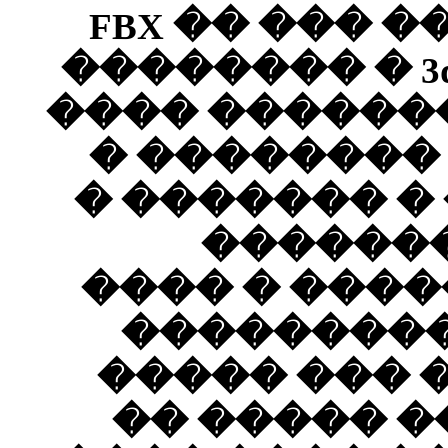
����� �� ��� �FBX �
������
���� �
� Softima
�����
�
-- ��
���
����
����