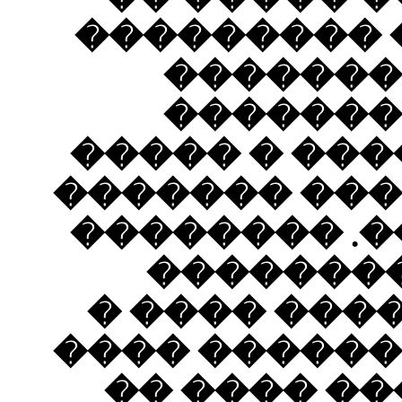
����
�
�
�����
��� �
�����
��
����
�����
���