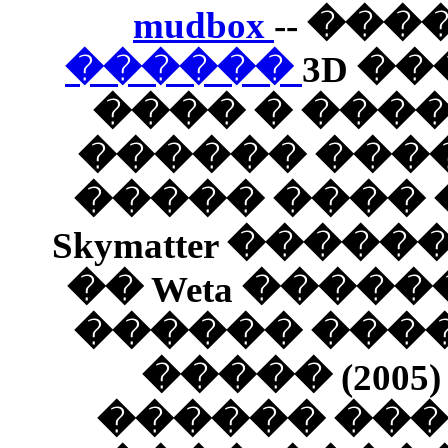
mudbo
����
����
�����
�����
Skymatt
�� Wet
�����
����
����