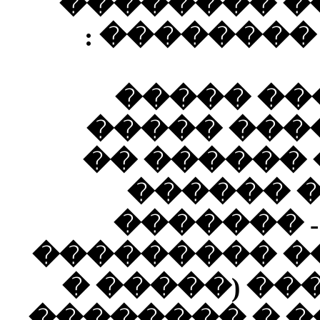
����
--
���
���
��
-- HD
�����
��� �
������