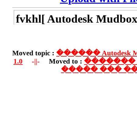
fvkhl[ Auto
Pack 1>0 au
Moved topic :
�����
1.0
-||-
Moved t
��