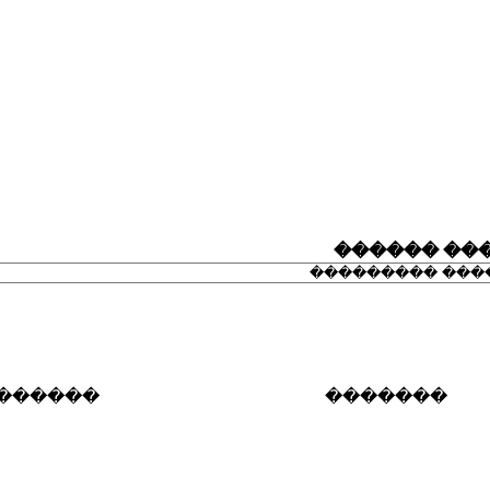
���
�������
������