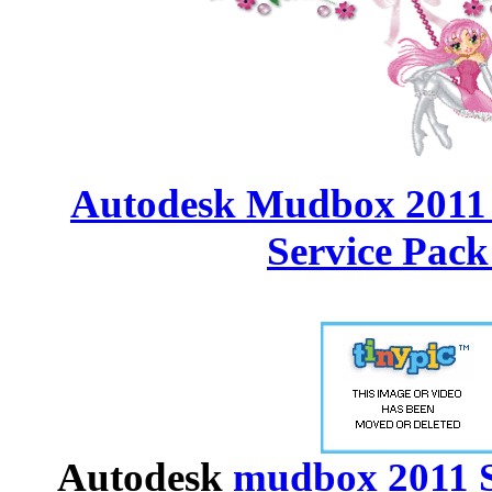
������ Autode
Autodesk
m