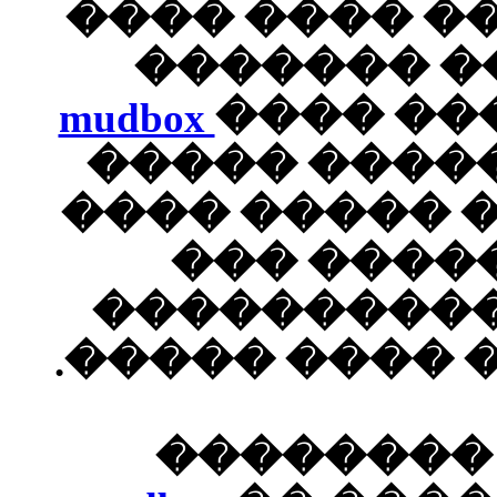
�����
���
mudbox
�
�����
���� 
��
����
���