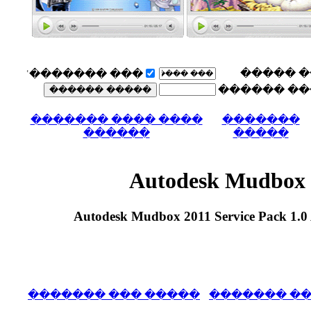
��� �������ʿ
���� ���� ����
������
������ Autodesk M
����� ��� ����