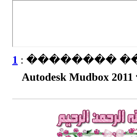
1
��� ��
������ Autode