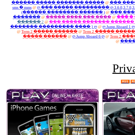
������ ����� �����
sms � mms
@
ღ ��� ����� ���
(������ ��������
�������
@
����� ��
������ 2
@
��� ���
������� ��������� �
@
Term 2 ����� �����
����� ������
@
ღ