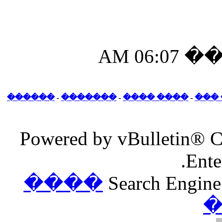
������
-
�������
-
Powered by v
����
S