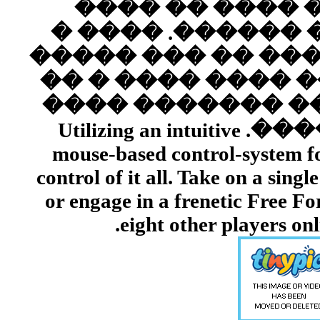
�����
����� �
������� 
�������
���� ��
�� ����� �����. Utilizing
mouse-based co
control of it al
or engage in a 
eight 