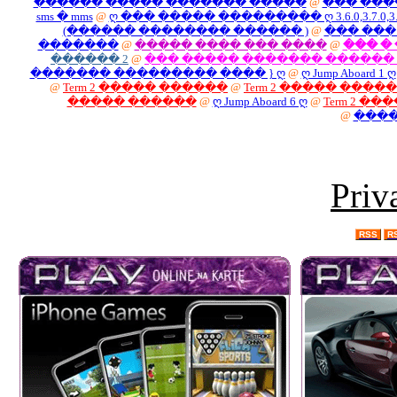
������ ����� �����
sms � mms
@
ღ ��� ����� ���
(������ ��������
�������
@
����� ��
������ 2
@
��� ���
������� ��������� �
@
Term 2 ����� �����
����� ������
@
ღ