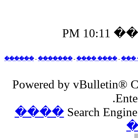
������
-
�������
-
Powered by v
����
S