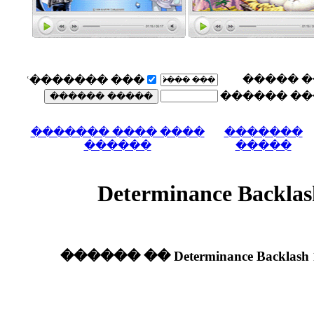
��� �������ʿ
���� ���� ����
������
���� De
���� Determinance Backlash 140Mb only ����� ��������� 2011 �� ������