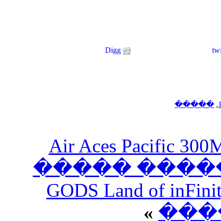
Digg
���� Air 
�����
GODS La