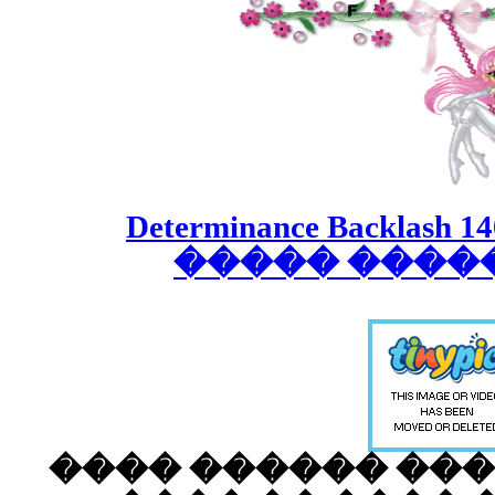
���� Determ
���
�� ����