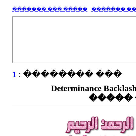
����� ��� ����
1
��� ���
���� De