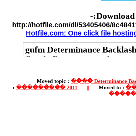
http://hotfile.com/
Hotfile.com: On
gufm Determ
fhgsdvdhg 20
determinance
Moved topic :
�
��������� 201