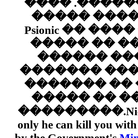
�����
����
������� ���� �� Psionic
����
���
�����
�����
����
��������
only he can 
by the Gove