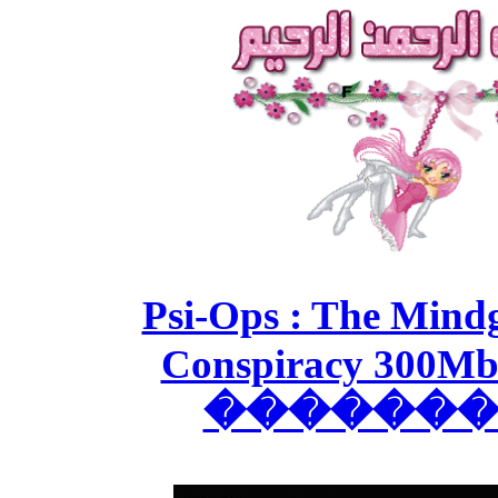
���� Psi
Cons
��