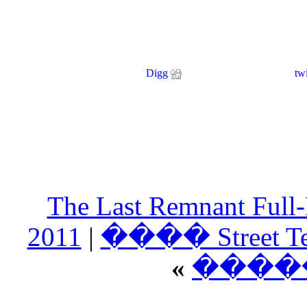
Digg
���� The L
2011
|
����