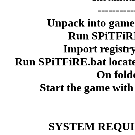
4. Run SPiTF
SYS