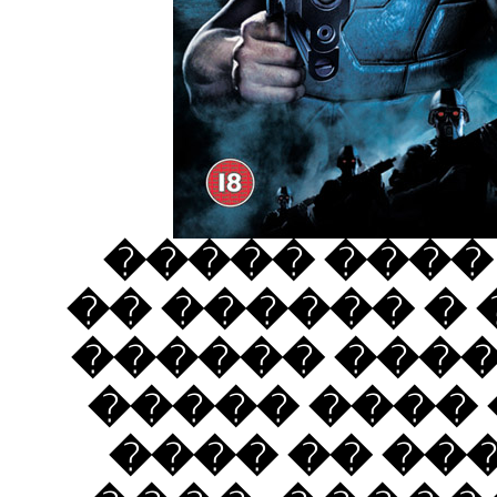
��� 
�����
�����
���� 
����