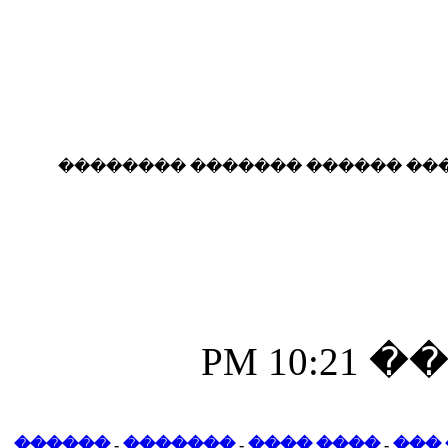
04:41 PM
24-02-2010
0
��� ������� �
04:14 AM
������
-
�������
-