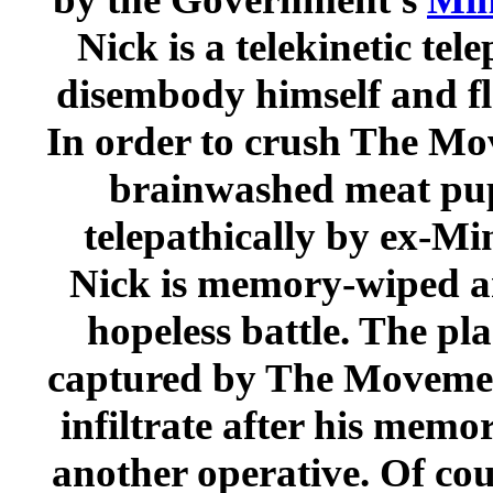
Nick is a t
disembody hi
In order to 
brainwas
telepathic
Nick is mem
hopeless ba
captured by 
infiltrate a
another opera