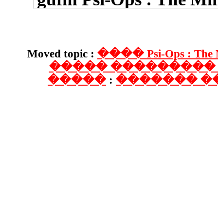
Conspirac
2010 gufm 
Moved topic :
����
����� �
�����