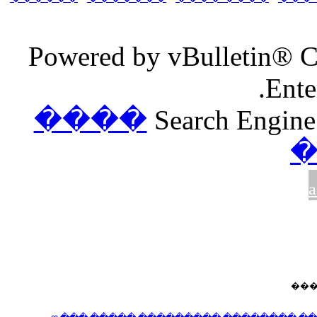
Powered by v
����
S