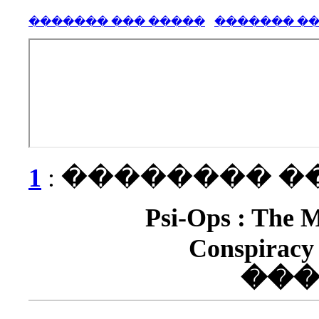
����� ��� ����
1
��� ��
���