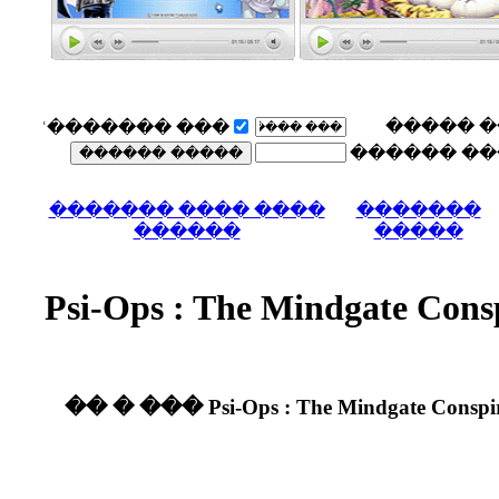
��� �������ʿ
���� ���� ����
������
���� Psi-Ops 
���� Psi-Ops : The Mindgate Conspiracy 300Mb ����� ��������� 2010 ��� � ��