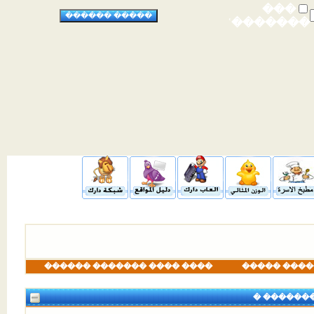
���
�������ʿ
���� ���� ������� ������
������� �
� ������