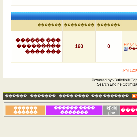
�������
���������
�������
��� ������
04:02
���������
160
0
��
��� ����
.
12:04 
Powered by vBulletin® Copyr
Search Engine Optimiza
������
-
�������
-
���� ����
-
������� ���
-
������
���� ������
lkj]dhj
���
������
�������
]hv;
Digi