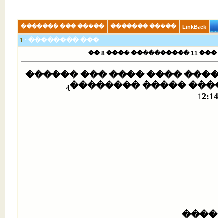
����� ��� �������
����� �������
LinkBack
1
��� �������� :
���� 
����� ������� ����� ���� 
����