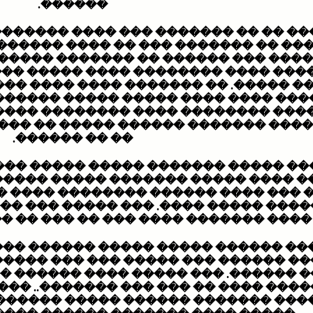
������.
 ��� ���� �������� �� ��� ������ 
� �� ���� ������� ������� ��� ��
� ������� ������� ��� ��� �����
� ���� ����� ������ ������� ���
��� ���� ���� ���� ���� ������ �
�� ����� ������ ���� ����� ����
� �������� ������� ���� ����� �
�� ����� �� ���� ����� ��������
�� �� ������.
����� ����� ����� ���� ��� ���� 
���� ����� ������� ������ ���� �
 �������� ���� ������ ��� ������
��� ����� ��� ����� ������ ����� 
 ��� �� ��� �� ��� ����� �� �����.
����� ������ ��� ������� ���� ��
�� ��� ��� ����� ����� ���� ��� ��� ����
�� ���� ������ ������ ��� ��� ��
��� �������.. ������� ���� ���� �
�� ����� ������ �� ����� �������