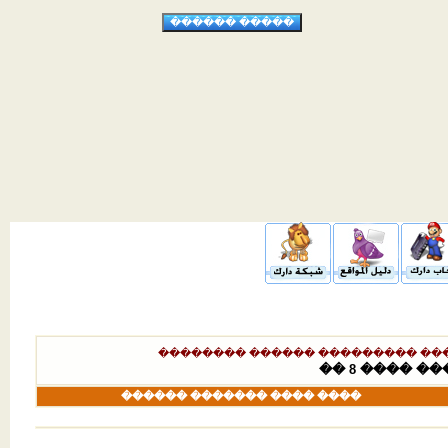
��� ���������� �������� ����
���� ���� ������� ������