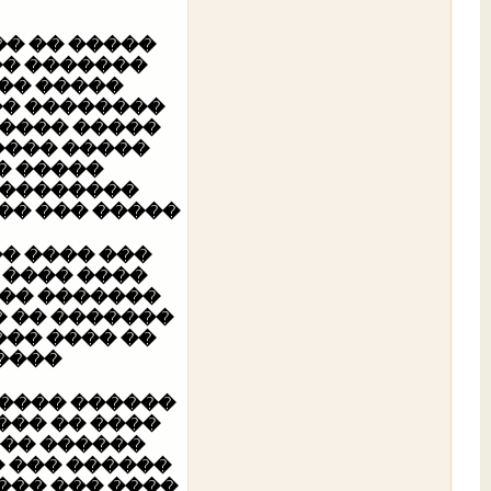
dvd
���� ����
0
������� Street Fighter
�� ��������
������� 3d ���
����� ��� ����
 ����� ���
���� ���������
0
samurai ���� ������
 ����� ��
������ ��� ����
 ������ ���
��� �����
���� ���� ����
0
power Ranger �����
�������� �����
����� ����
��� ���� 3D
� �����
 ����� ��
���� ������.
� ���� ����
��� ������
����� �����
��� ��������
 ������ ���
����.
��� �����..
������� ��
� ��������..