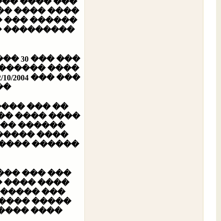
��� ���� ���
�� ���� ����
 ��� ������
� ���������
����
��� ��������
�.
� ��� ������
� ��������
 ���� �����
���� ���� ��
��� �� ����
������ ���
� ������ ��
�� ������