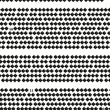
��� ������ ������ ������ ����.
������ ��� ������ ����� �� ����
��� �� ��� ����� �� �������� ���
�� ���� ����� ��� ���� ��� �����
 �������� �� ������� ��� ���� ��
�������
� ���� ����� ����� ������ ����. 
����. ����� ���� ��� ������ ����
�� ����� ��� ����� ����� ���� ��
�� ���� ����� ��� ����� �� ��� ��
��� �� ��� ����� ��� ������ ����
� �� ���� ������ �������� ����� 
� ��� ��� ��� �� �� �����. ����� 
������ ����� ������ ��� ���� ��
�� ������ ����� ���� ������ ���
���� ��� ����� �� ��� �� ���� �� 
� ����� ���������
���� �� ������� ����� ������ �� �
������� �� ���� ���� �������� �
� ��� ��� ��� ���� ���� ����� ���
���� ����� ������� ������ ������� ���