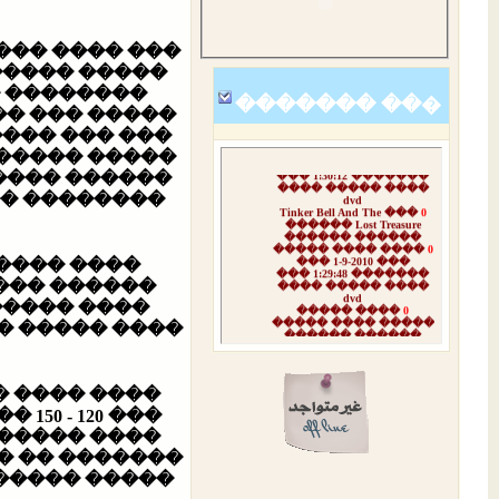
������ �����
����� �����
��� ������
�� �������
�
� ����� ����
����� ������
���� ���� �����
0
��� 3-9-2010 ���
�� ����� ���
������� 1:30:12 ���
���� ������
���� ����� ����
dvd
� ����� ���
��� Tinker Bell And The
0
Lost Treasure ������
������ ������
���� ���� �����
0
��� 1-9-2010 ���
���� ����
������� 1:29:48 ���
���� ����� ����
��� ������
dvd
���� �����
0
 ���� ����
����� ���� �����
������ ������
���� ���� ��
��� ����
���� ������ ���
0
spiderman ����
������� �����
����� ������ ���
��� �� ����
��� ����
���� ����� tarzan
0
���
���������
��� �������
������� ���
����� ��� ����
����� ������
���� ���� �����
0
��� 31-8-2010 ���
 ����� ����
������� 1:27:28 ���
���� ����� ����