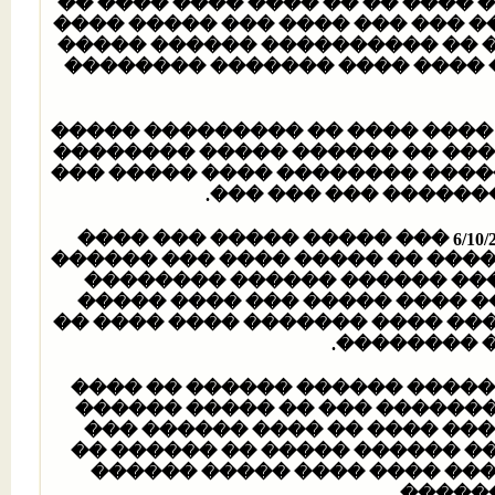
�� ���� ���� ���� �� �� ����
���� ����� ��� ���� ��� ��� �
����� ������ ���������� �� 
�������� ������� ���� ���� 
��� ��� 30 ���� ��� ������� �����
���� ��������� ����� �� ����
��� ��� 2/10/2004 ����� ��� ����� �� 
���� ����� ���� �� 
�� ��� ������ ����� ���� ��� ����� ����� 6/10/2004 ��� ����� ����� ��� ����
���� ���� �������� ���� ����
������ ����� �������. ����
���� ������ ���� �� �������
������ �������� ��� ����� ��
���� �� ��
��� ��� ��� ������� ����� �
���� ���� ������ ���� �� ��� �� 50 ���� ���� �������
��� ����� ���� �� ���� ����
����� ���� ������ �������. 
���� ����� ���� ������ ���
������