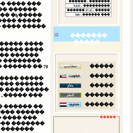
�� ��� ����
���� ����
�����
 �� �������
 ����� �� ��
�������
�����
������ ����
��� ������
� ��������
�����
�� ������ ������ �� �������.
�����
� �� ������
�� �� �����
�����
� ������ ���
������
������
���� ������
� ��� �����
�����
 ���� ����
 ��� ������
��� ����