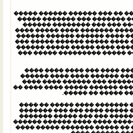
��� ���� ����� �� �� �������
����� ������� �� ������� ��
�������� ���� ��� ������ �
����� ��� ����� ���� �������
��� ��� ����� �����. �� ����
����� �������� ���� ���� ���
������ ������� �������� ���
�������� ����� ������� ����
���� ������ ����� ������� 
������ ���� ���� ����� ���
���� ����� ��� ���� ������
���� ����� ����� ����� ����. 
���� ������� ����
���� ���� ��� ������ ����� 
��� 120 - 150 ���� ������ ��� ���
���� ������ ������. ��� ���
������� �� ����� ���� �� ��� 
����� �������� ������� ����