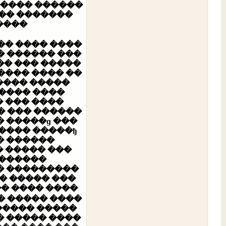
�� ������ ��
� ����� ���
���.
�� ����� ���
�� ��� �����
���� ���� ��
����� �����
����� ����
 ��� ����
� ��� ������
� �����ɡ ���
�������.
� ���� ����
�������
�� ��������
� ����� ����
����� �����
� ����� ����