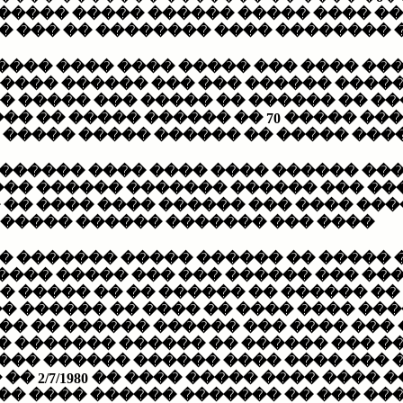
���� ����� ������ �� ��� ������ �
������ �� ��� ��� ��� ��� ������
� ���� ���� �������� ���� ������
 ��� ������ ������ ������� �����
���� ��� ����� ������� ������ ��
�� ��� �� ����� ������ �� 70 ����� �
����� ������ �� ����� ���� ��� ��� 11 ����� �������
��� ���� �������� ����� �� ���� 
����� ������ ������ ����� ��� ��
�� ���� ���� �� ����� ��� �� ����
� ������ ����� ���� ���� ����.
����� ������� �� ��� ��� ������ 
� ��� ����� ���� ������� �� ����
�� �� �� ����� ����� �� ������ ��
���� �� ������ �� ������� �� ����
�� ������ �� ���. ��� ���� ��� ��
����� ������� ���� ��� ����� ���
����� ������ ����� �� ����� �����
��� ����
 ������ ���� ���� ���� ����� ���