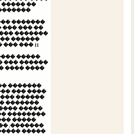
����� ���
 ������.
 ��� ������
�� ��� ����
���� ��� ���
���� ����
� ����� ���� �����.
������ ���
� ���� �����
� ��� �����
��� ��� ���
��� ����� ��
�� ���� ���
 ����� ���
� ��� �����
� ��� �����
 ��� ����
��� ���� ��