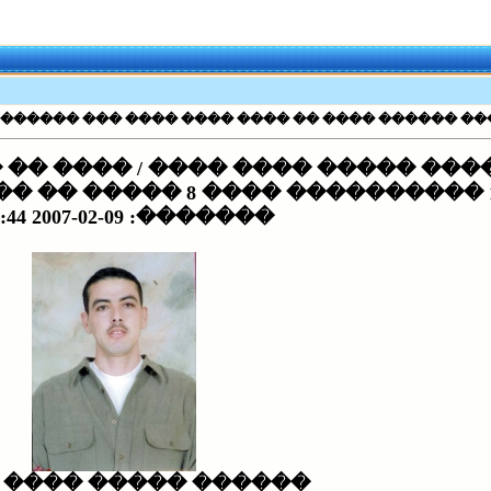
����� ����� ������ ���� �� ���� ���� ���� ��� ������ ��� 11 
���� / ���� �� ���� ���� ����
�������: 2007-02-09 12:14:44
�� ����� ���� ����