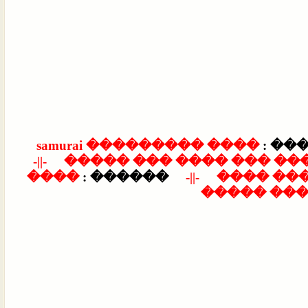
���� ��������� samurai
��� 
-||-
���� ������ ������ ��
����
������ :
-||-
�������
��� ����