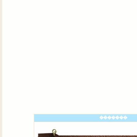
�������