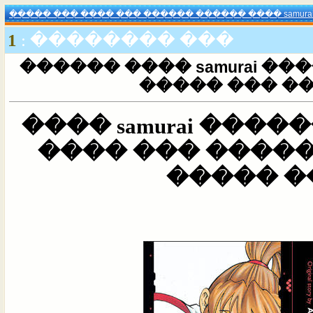
1
��� �������� :
���� ��������� samurai ���� ������
������ ��� 
���� ��������� samurai ����
������ ������
��� ���