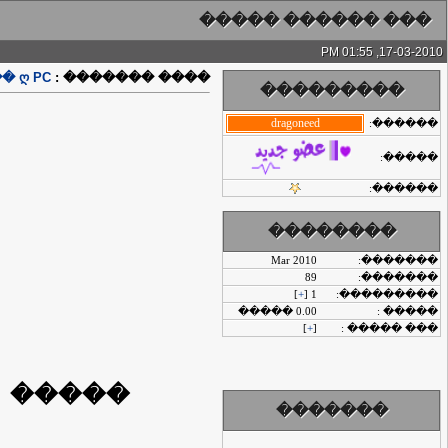
��� ������ �����
17-03-2010, 01:55 PM
 ღ PC
���� ������� :
���������
������:
�����:
������:
��������
Mar 2010
�������:
89
�������:
]
+
1 [
���������:
0.00 �����
����� :
]
+
[
��� ����� :
������
�������