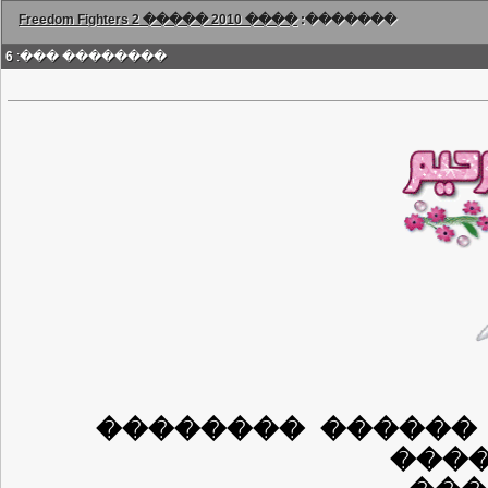
���� Freedom Fighters 2 ����� 2010
:
�������
6
�������� ���:
����� ���� ���� 
���