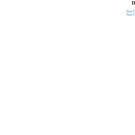
D
Non G
Non G