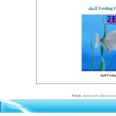
Friends
:
darak.me/vb
|
alkrwan.com